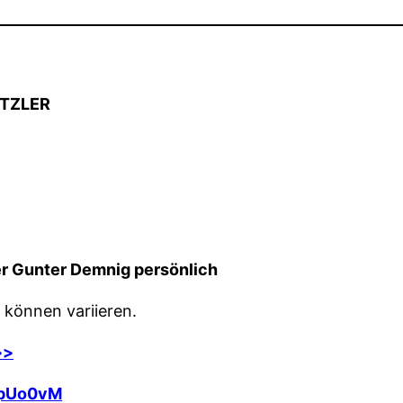
ITZLER
er Gunter Demnig persönlich
 können variieren.
>>
H1pUo0vM