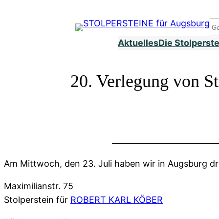
Zum
Inhalt
S
springen
Aktuelles
Die Stolperst
20. Verlegung von St
Am Mittwoch, den 23. Juli haben wir in Augsburg drei
Maximilianstr. 75
Stolperstein für
ROBERT KARL KÖBER