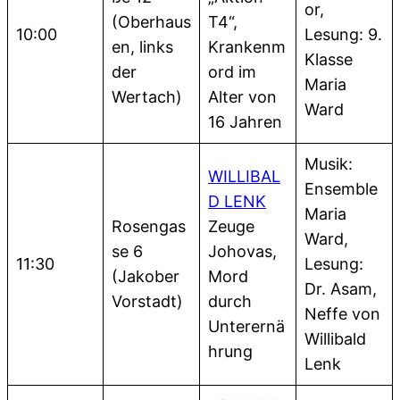
or,
(Oberhaus
T4“,
10:00
Lesung: 9.
en, links
Krankenm
Klasse
der
ord im
Maria
Wertach)
Alter von
Ward
16 Jahren
Musik:
WILLIBAL
Ensemble
D LENK
Maria
Rosengas
Zeuge
Ward,
se 6
Johovas,
11:30
Lesung:
(Jakober
Mord
Dr. Asam,
Vorstadt)
durch
Neffe von
Unterernä
Willibald
hrung
Lenk