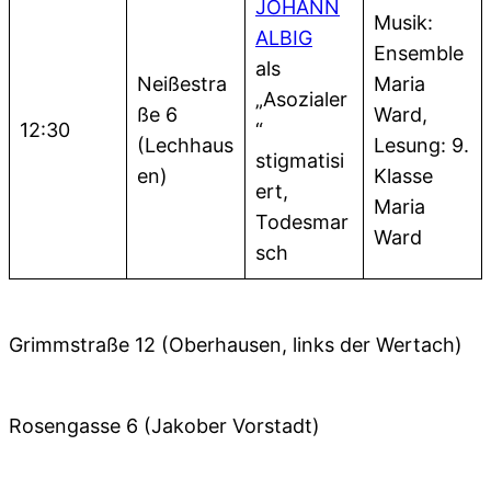
JOHANN
Musik:
ALBIG
Ensemble
als
Neißestra
Maria
„Asozialer
ße 6
Ward,
12:30
“
(Lechhaus
Lesung: 9.
stigmatisi
en)
Klasse
ert,
Maria
Todesmar
Ward
sch
Grimmstraße 12 (Oberhausen, links der Wertach)
Rosengasse 6 (Jakober Vorstadt)