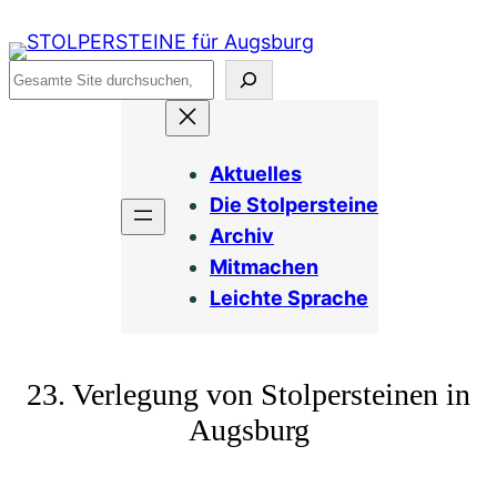
Zum
Inhalt
Suchen
springen
Aktuelles
Die Stolpersteine
Archiv
Mitmachen
Leichte Sprache
23. Verlegung von Stolpersteinen in
Augsburg