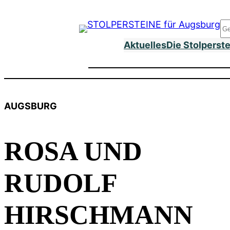
Zum
Inhalt
S
springen
Aktuelles
Die Stolperst
AUGSBURG
ROSA UND
RUDOLF
HIRSCHMANN