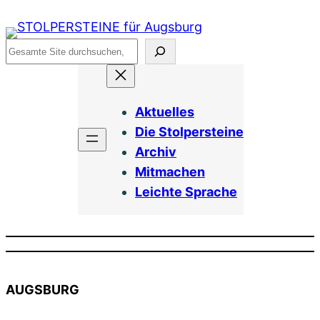
Zum
Inhalt
Suchen
springen
Aktuelles
Die Stolpersteine
Archiv
Mitmachen
Leichte Sprache
AUGSBURG