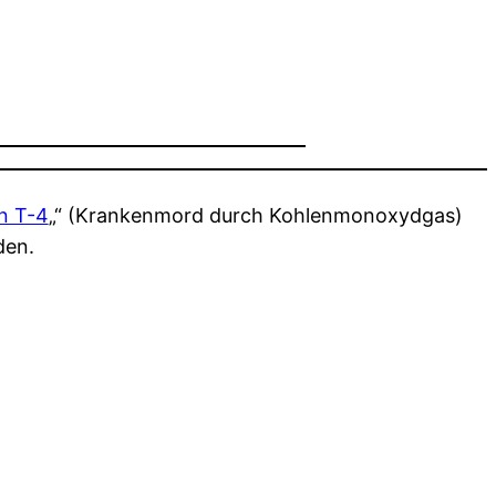
n T-4
„“ (Krankenmord durch Kohlenmonoxydgas)
den.