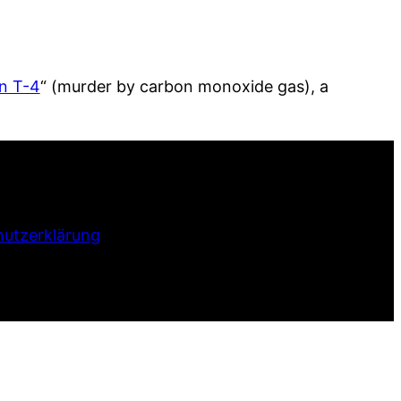
n T-4
“ (murder by carbon monoxide gas), a
utzerklärung