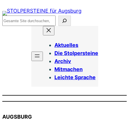
Zum
Inhalt
Suchen
springen
Aktuelles
Die Stolpersteine
Archiv
Mitmachen
Leichte Sprache
AUGSBURG